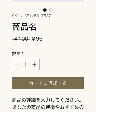
SKU： 671253175371
商品名
通
セ
 ￥100 
￥95
常
ー
数量
*
価
ル
格
価
格
カートに追加する
商品の詳細を入力してください。
あなたの商品の特徴やおすすめの
ポイントをわかりやすく説明しま
しょう。